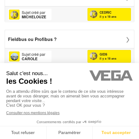
Sujet créé par
CEDRIC
MICHELOUZE
il y a 18 ans
Fieldbus ou Profibus ?
Sujet créé par
GIDS
CAROLE
il y a 18 ans
«
1
…
7
8
9
10
11
»