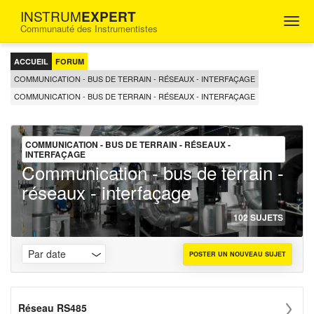
INSTRUM
EXPERT
Togg
Communauté des Instrumentistes
navig
FORUM
D'ENTRAIDE
ACCUEIL
FORUM
POUR
LES
COMMUNICATION - BUS DE TERRAIN - RÉSEAUX - INTERFAÇAGE
INGÉNIEURS
COMMUNICATION - BUS DE TERRAIN - RÉSEAUX - INTERFAÇAGE
INSTRUMENTISTES
COMMUNICATION - BUS DE TERRAIN - RÉSEAUX -
INTERFAÇAGE
Communication - bus de terrain -
réseaux - interfaçage
102 SUJETS
POSTER UN NOUVEAU SUJET
Réseau RS485