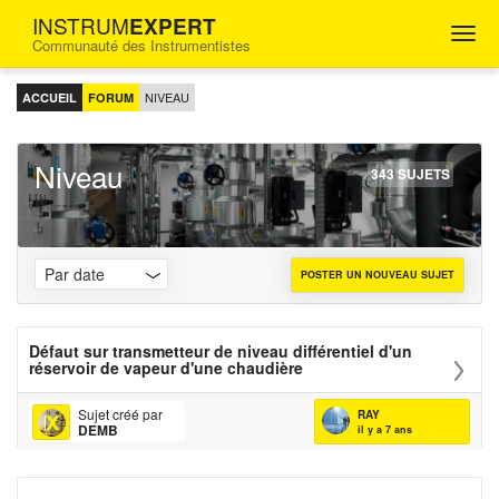
INSTRUM
EXPERT
Togg
Communauté des Instrumentistes
navig
FORUM
D'ENTRAIDE
NIVEAU
ACCUEIL
FORUM
POUR
LES
INGÉNIEURS
Niveau
INSTRUMENTISTES
343 SUJETS
POSTER UN NOUVEAU SUJET
Défaut sur transmetteur de niveau différentiel d'un
réservoir de vapeur d'une chaudière
Sujet créé par
RAY
DEMB
il y a 7 ans