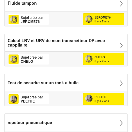
Fluide tampon
Sujet créé par
JEROME76
JEROME76
il y a 7 ans
Calcul LRV et URV de mon transmetteur DP avec
cappilaire
Sujet créé par
CHELO
CHELO
il y a 7 ans
Test de securite sur un tank a huile
Sujet créé par
PEETHE
PEETHE
il y a 7 ans
repeteur pneumatique