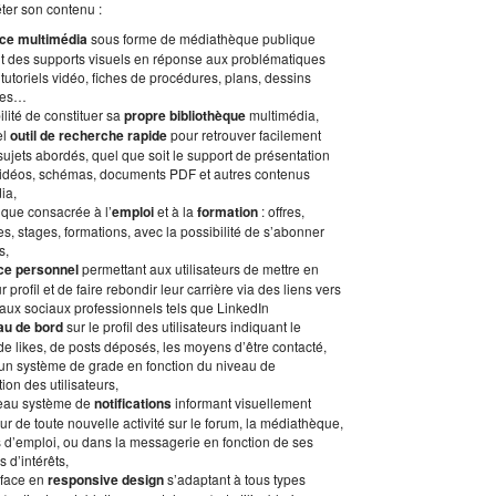
ter son contenu :
ce multimédia
sous forme de médiathèque publique
t des supports visuels en réponse aux problématiques
tutoriels vidéo, fiches de procédures, plans, dessins
ues…
ilité de constituer sa
propre bibliothèque
multimédia,
el
outil de recherche rapide
pour retrouver facilement
sujets abordés, quel que soit le support de présentation
: vidéos, schémas, documents PDF et autres contenus
ia,
ique consacrée à l’
emploi
et à la
formation
: offres,
, stages, formations, avec la possibilité de s’abonner
s,
ce personnel
permettant aux utilisateurs de mettre en
r profil et de faire rebondir leur carrière via des liens vers
aux sociaux professionnels tels que LinkedIn
au de bord
sur le profil des utilisateurs indiquant le
e likes, de posts déposés, les moyens d’être contacté,
’un système de grade en fonction du niveau de
tion des utilisateurs,
eau système de
notifications
informant visuellement
teur de toute nouvelle activité sur le forum, la médiathèque,
es d’emploi, ou dans la messagerie en fonction de ses
 d’intérêts,
rface en
responsive design
s’adaptant à tous types