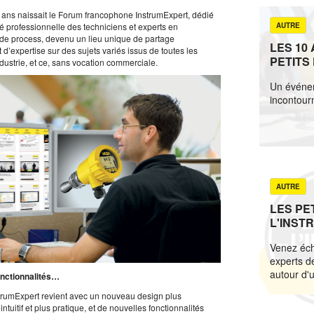
ix ans naissait le Forum francophone InstrumExpert, dédié
 professionnelle des techniciens et experts en
AUTRE
 de process, devenu un lieu unique de partage
LES 10
 d’expertise sur des sujets variés issus de toutes les
PETITS 
dustrie, et ce, sans vocation commerciale.
L’INST
Un événe
incontour
AUTRE
LES PE
L'INSTR
C'EST R
Venez éch
experts de
autour d'u
onctionnalités…
strumExpert revient avec un nouveau design plus
intuitif et plus pratique, et de nouvelles fonctionnalités