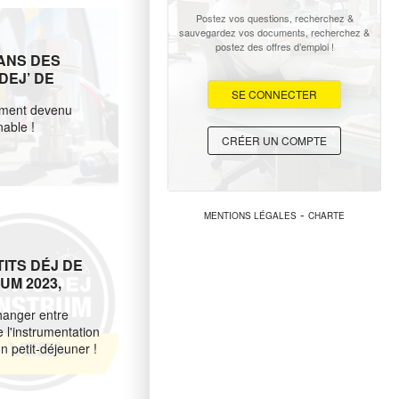
Postez vos questions, recherchez &
sauvegardez vos documents, recherchez &
postez des offres d’emploi !
 ANS DES
DEJ’ DE
RUM
SE CONNECTER
ment devenu
nable !
CRÉER UN COMPTE
-
MENTIONS LÉGALES
CHARTE
TITS DÉJ DE
UM 2023,
EPARTI ! :)
anger entre
 l'instrumentation
n petit-déjeuner !