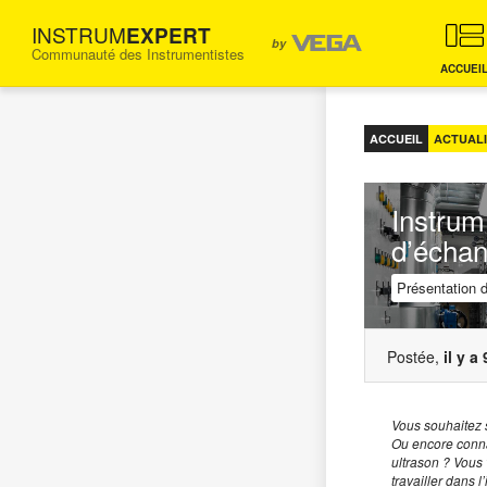
INSTRUM
EXPERT
by
Communauté des Instrumentistes
FORUM
ACCUEI
D'ENTRAIDE
POUR
LES
ACCUEIL
ACTUALI
INGÉNIEURS
INSTRUMENTISTES
Instrum
d’échan
Présentation d
Postée,
il y a
Vous souhaitez 
Ou encore connaî
ultrason ? Vous 
travailler dans l