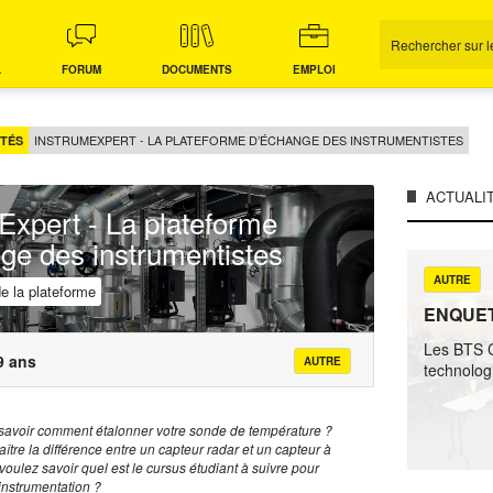
L
FORUM
DOCUMENTS
EMPLOI
INSTRUMEXPERT - LA PLATEFORME D’ÉCHANGE DES INSTRUMENTISTES
TÉS
ACTUALI
Expert - La plateforme
ge des instrumentistes
AUTRE
e la plateforme
ENQUE
Les BTS C
 9 ans
AUTRE
technologi
savoir comment étalonner votre sonde de température ?
tre la différence entre un capteur radar et un capteur à
voulez savoir quel est le cursus étudiant à suivre pour
’instrumentation ?