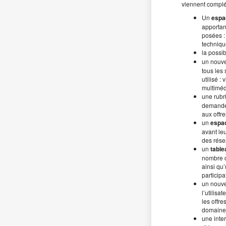
viennent complé
Un
espa
apportan
posées : 
techniq
la possib
un nouv
tous les 
utilisé 
multiméd
une rubr
demandes
aux offre
un
espa
avant leu
des rése
un
table
nombre d
ainsi qu
participa
un nouv
l’utilisa
les offr
domaines
une inte