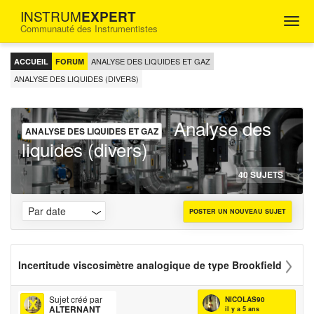
INSTRUM
EXPERT
Togg
Communauté des Instrumentistes
navig
FORUM
D'ENTRAIDE
ANALYSE DES LIQUIDES ET GAZ
ACCUEIL
FORUM
POUR
LES
ANALYSE DES LIQUIDES (DIVERS)
INGÉNIEURS
INSTRUMENTISTES
Analyse des
ANALYSE DES LIQUIDES ET GAZ
liquides (divers)
40 SUJETS
POSTER UN NOUVEAU SUJET
Incertitude viscosimètre analogique de type Brookfield
Sujet créé par
NICOLAS90
ALTERNANT
il y a 5 ans