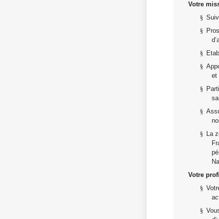
Votre miss
§
Suiv
§
Pros
d’
§
Etab
§
Appo
et
§
Part
sa
§
Assu
no
§
La z
Fr
pé
Na
Votre profi
§
Votr
ac
§
Vous