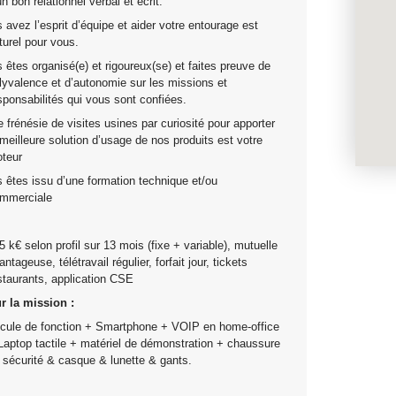
un bon relationnel verbal et écrit.
 avez l’esprit d’équipe et aider votre entourage est
turel pour vous.
 êtes organisé(e) et rigoureux(se) et faites preuve de
lyvalence et d’autonomie sur les missions et
sponsabilités qui vous sont confiées.
e frénésie de visites usines par curiosité pour apporter
 meilleure solution d’usage de nos produits est votre
teur
 êtes issu d’une formation technique et/ou
mmerciale
5 k€ selon profil sur 13 mois (fixe + variable), mutuelle
antageuse, télétravail régulier, forfait jour, tickets
staurants, application CSE
r la mission :
cule de fonction + Smartphone + VOIP en home-office
Laptop tactile + matériel de démonstration + chaussure
 sécurité & casque & lunette & gants.