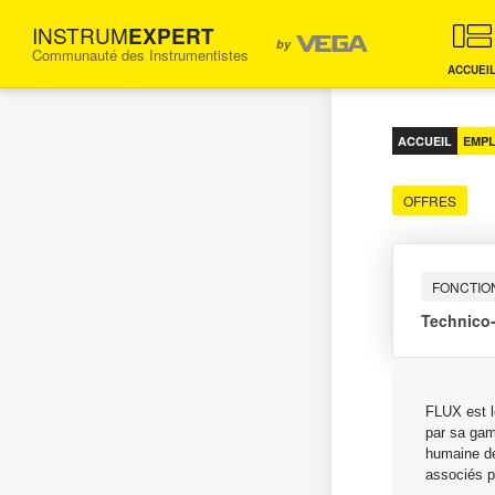
INSTRUM
EXPERT
by
Communauté des Instrumentistes
FORUM
ACCUEI
D'ENTRAIDE
POUR
LES
ACCUEIL
EMPL
INGÉNIEURS
INSTRUMENTISTES
OFFRES
FONCTIO
Technico-
FLUX est le
par sa gam
humaine de
associés p