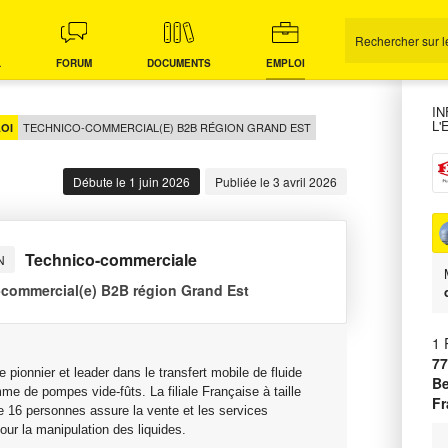
L
FORUM
DOCUMENTS
EMPLOI
I
L'
TECHNICO-COMMERCIAL(E) B2B RÉGION GRAND EST
OI
Débute le 1 juin 2026
Publiée le 3 avril 2026
Technico-commerciale
N
commercial(e) B2B région Grand Est
1 
7
 pionnier et leader dans le transfert mobile de fluide
B
me de pompes vide-fûts. La filiale Française à taille
Fr
 16 personnes assure la vente et les services
our la manipulation des liquides.