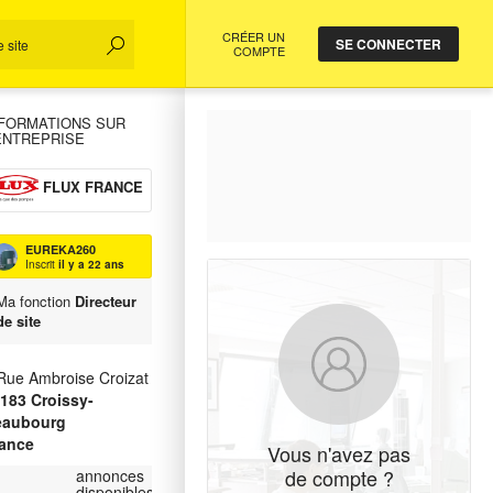
CRÉER UN
SE CONNECTER
COMPTE
NFORMATIONS SUR
ENTREPRISE
FLUX FRANCE
EUREKA260
Inscrit
il y a 22 ans
Ma fonction
Directeur
de site
Rue Ambroise Croizat
7183
Croissy-
eaubourg
ance
Vous n'avez pas
de compte ?
annonces
disponibles