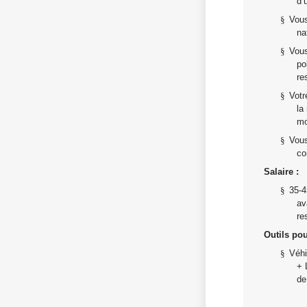
d’
§
Vous
na
§
Vous
po
re
§
Votr
la
mo
§
Vous
co
Salaire :
§
35-4
av
re
Outils pou
§
Véhi
+ 
de