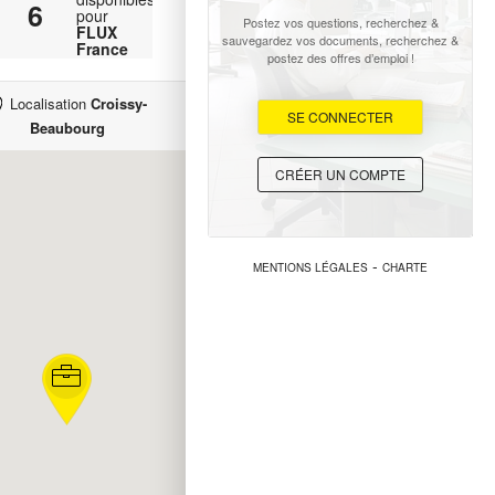
6
pour
Postez vos questions, recherchez &
FLUX
sauvegardez vos documents, recherchez &
France
postez des offres d’emploi !
Localisation
Croissy-
SE CONNECTER
Beaubourg
CRÉER UN COMPTE
-
MENTIONS LÉGALES
CHARTE