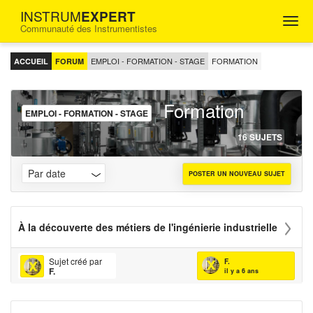
INSTRUM
EXPERT
Togg
Communauté des Instrumentistes
navig
FORUM
D'ENTRAIDE
EMPLOI - FORMATION - STAGE
FORMATION
ACCUEIL
FORUM
POUR
LES
INGÉNIEURS
Formation
INSTRUMENTISTES
EMPLOI - FORMATION - STAGE
16 SUJETS
POSTER UN NOUVEAU SUJET
À la découverte des métiers de l'ingénierie industrielle
Sujet créé par
F.
F.
il y a 6 ans