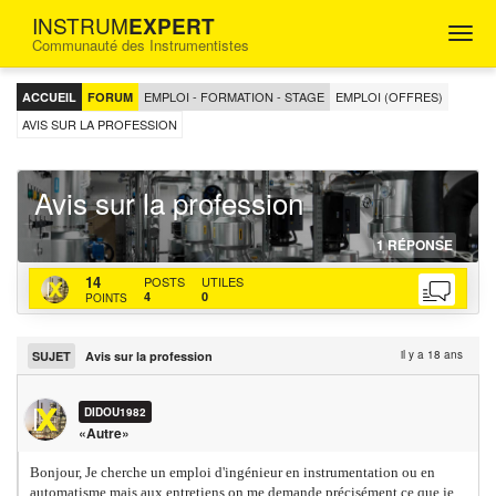
INSTRUM
EXPERT
Togg
Communauté des Instrumentistes
navig
FORUM
D'ENTRAIDE
EMPLOI - FORMATION - STAGE
EMPLOI (OFFRES)
ACCUEIL
FORUM
POUR
LES
AVIS SUR LA PROFESSION
INGÉNIEURS
INSTRUMENTISTES
Avis sur la profession
26-
http
http
1
RÉPONSE
05-
topi
bac
DIDOU1982
14
POSTS
UTILES
200
sur-
actu
4
0
POINTS
la-
prof
il y a 18 ans
SUJET
Avis sur la profession
DIDOU1982
«Autre»
Bonjour, Je cherche un emploi d'ingénieur en instrumentation ou en
automatisme mais aux entretiens on me demande précisément ce que je