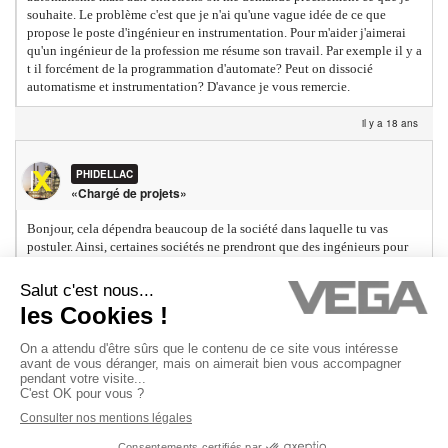
souhaite. Le problème c'est que je n'ai qu'une vague idée de ce que
propose le poste d'ingénieur en instrumentation. Pour m'aider j'aimerai
qu'un ingénieur de la profession me résume son travail. Par exemple il y a
t il forcément de la programmation d'automate? Peut on dissocié
automatisme et instrumentation? D'avance je vous remercie.
il y a 18 ans
PHIDELLAC
«Chargé de projets»
Bonjour, cela dépendra beaucoup de la société dans laquelle tu vas
postuler. Ainsi, certaines sociétés ne prendront que des ingénieurs pour
faire la programmation, essentiellement du SNCC, mais aussi des API.
(ingénierie, constructeurs) D'autre auront la responsabilité EIA, et le
travaille consiste en l'élaboration des instruments à mettre, la définition
des automatismes, de l'électricité (HT, BT), les appels d'offres etc. Mais
aussi, le suivi de projet (planning, coût, retour sur investissement, etc.)
La seule question que tu dois te poser est : Qu'est-ce que je veux faire?
De la prog, avec les mises en service, les tests ou plus du suivi de projet?
Quand tu auras répondu à cette question, il te sera plus facile d'aller aux
entretiens. On ne peut pas dissocier l'instrumentation de l'automatisme,
les 2 sont fortement liés. Phidellac