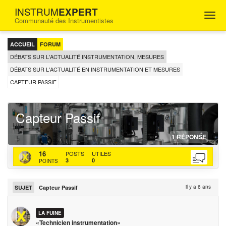
INSTRUM
EXPERT
Togg
Communauté des Instrumentistes
navig
FORUM
D'ENTRAIDE
ACCUEIL
FORUM
POUR
LES
DÉBATS SUR L'ACTUALITÉ INSTRUMENTATION, MESURES
INGÉNIEURS
DÉBATS SUR L'ACTUALITÉ EN INSTRUMENTATION ET MESURES
INSTRUMENTISTES
CAPTEUR PASSIF
Capteur Passif
26-
http
http
1
RÉPONSE
03-
topi
bac
LA
16
POSTS
UTILES
202
pass
actu
3
0
POINTS
FUINE
il y a 6 ans
SUJET
Capteur Passif
LA FUINE
«Technicien instrumentation»