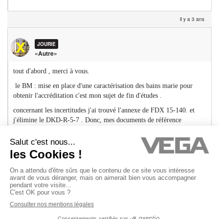
il y a 3 ans
JOURIE
«Autre»
tout d'abord , merci à vous.
le BM : mise en place d'une caractérisation des bains marie pour
obtenir l'accréditation c'est mon sujet de fin d'études .
concernant les incertitudes j'ai trouvé l'annexe de FDX 15-140. et
j'élimine le DKD-R-5-7 . Donc, mes documents de référence
seulement FDX 15-140 et le LAB GTA24.
lorsque je devra définir l'espace de travail , j'ai un certain doute
j'utilise 9 capteurs dans le BM ou bien 5 capteurs. je ne trouveras
aucune explication raisonnable concernant l'espace de travail. si vous
avez une idée pouvez vous m'aider s'il vous plaît. et merci d'avance.