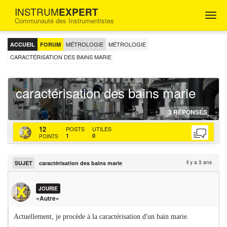
INSTRUM
EXPERT
Togg
Communauté des Instrumentistes
navig
FORUM
D'ENTRAIDE
MÉTROLOGIE
MÉTROLOGIE
ACCUEIL
FORUM
POUR
LES
CARACTÉRISATION DES BAINS MARIE
INGÉNIEURS
INSTRUMENTISTES
caractérisation des bains marie
28-
http
http
3
RÉPONSES
04-
topi
bac
JOURIE
12
POSTS
UTILES
202
des
actu
1
0
POINTS
bain
mar
il y a 3 ans
SUJET
caractérisation des bains marie
JOURIE
«Autre»
Actuellement, je procède à la caractérisation d'un bain marie.