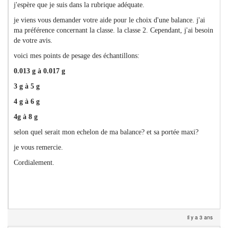
j'espère que je suis dans la rubrique adéquate.
je viens vous demander votre aide pour le choix d'une balance. j'ai
ma préférence concernant la classe. la classe 2. Cependant, j'ai besoin
de votre avis.
voici mes points de pesage des échantillons:
0.013 g à 0.017 g
3 g à 5 g
4 g à 6 g
4g à 8 g
selon quel serait mon echelon de ma balance? et sa portée maxi?
je vous remercie.
Cordialement.
il y a 3 ans