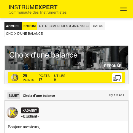
INSTRUM
EXPERT
Togg
Communauté des Instrumentistes
navig
FORUM
D'ENTRAIDE
AUTRES MESURES & ANALYSES
DIVERS
ACCUEIL
FORUM
POUR
LES
CHOIX D'UNE BALANCE
INGÉNIEURS
INSTRUMENTISTES
Choix d'une balance
07-
http
http
1
RÉPONSE
03-
topi
bac
KADANNY
29
POSTS
UTILES
202
d-
actu
17
0
POINTS
une
bal
il y a 3 ans
SUJET
Choix d'une balance
KADANNY
«Etudiant»
Bonjour messieurs,