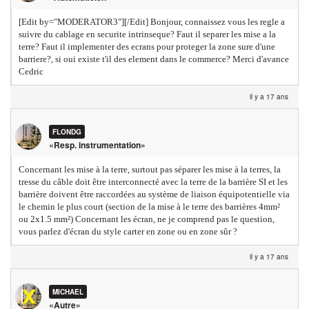
[Edit by="MODERATOR3"][/Edit] Bonjour, connaissez vous les regle a
suivre du cablage en securite intrinseque? Faut il separer les mise a la
terre? Faut il implementer des ecrans pour proteger la zone sure d'une
barriere?, si oui existe t'il des element dans le commerce? Merci d'avance
Cedric
il y a 17 ans
FLONDG
«Resp. instrumentation»
Concernant les mise à la terre, surtout pas séparer les mise à la terres, la
tresse du câble doit être interconnecté avec la terre de la barrière SI et les
barrière doivent être raccordées au système de liaison équipotentielle via
le chemin le plus court (section de la mise à le terre des barrières 4mm²
ou 2x1.5 mm²) Concernant les écran, ne je comprend pas le question,
vous parlez d'écran du style carter en zone ou en zone sûr ?
il y a 17 ans
MICHAEL
«Autre»