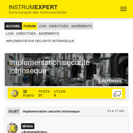
INSTRUM
EXPERT
Togg
Communauté des Instrumentistes
navig
FORUM
D'ENTRAIDE
LOIS - DIRECTIVES - AGRÉMENTS
ACCUEIL
FORUM
POUR
LES
LOIS - DIRECTIVES - AGRÉMENTS
INGÉNIEURS
IMPLEMENTATION SECURITE INTRINSEQUE
INSTRUMENTISTES
implementation securite
intrinseque
16-
http
http
9
RÉPONSES
07-
topi
bac
MOS89
32
POSTS
UTILES
200
secu
actu
21
0
POINTS
intr
il y a 17 ans
SUJET
implementation securite intrinseque
MOS89
«Automaticien»