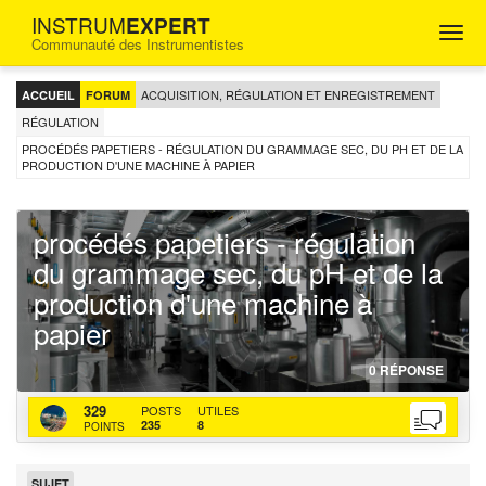
INSTRUM
EXPERT
Togg
Communauté des Instrumentistes
navig
FORUM
D'ENTRAIDE
ACQUISITION, RÉGULATION ET ENREGISTREMENT
ACCUEIL
FORUM
POUR
LES
RÉGULATION
INGÉNIEURS
PROCÉDÉS PAPETIERS - RÉGULATION DU GRAMMAGE SEC, DU PH ET DE LA
INSTRUMENTISTES
PRODUCTION D'UNE MACHINE À PAPIER
procédés papetiers - régulation
du grammage sec, du pH et de la
production d'une machine à
papier
29-
http
http
0
RÉPONSE
02-
topi
bac
FLANQUART
202
pape
actu
329
POSTS
UTILES
235
8
POINTS
regu
du-
gra
SUJET