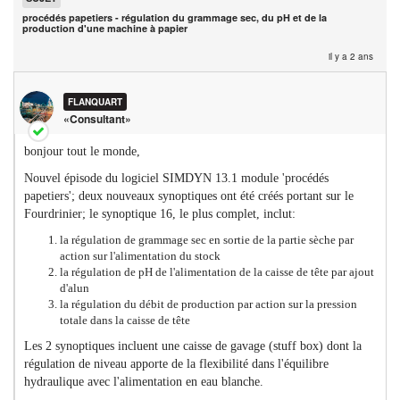
sec-
procédés papetiers - régulation du grammage sec, du pH et de la
du-
production d'une machine à papier
ph-
il y a 2 ans
et-
de-
la-
FLANQUART
prod
«Consultant»
d-
une
bonjour tout le monde,
mac
Nouvel épisode du logiciel SIMDYN 13.1 module 'procédés
a-
papetiers'; deux nouveaux synoptiques ont été créés portant sur le
papi
Fourdrinier; le synoptique 16, le plus complet, inclut:
la régulation de grammage sec en sortie de la partie sèche par
action sur l'alimentation du stock
la régulation de pH de l'alimentation de la caisse de tête par ajout
d'alun
la régulation du débit de production par action sur la pression
totale dans la caisse de tête
Les 2 synoptiques incluent une caisse de gavage (stuff box) dont la
régulation de niveau apporte de la flexibilité dans l'équilibre
hydraulique avec l'alimentation en eau blanche.