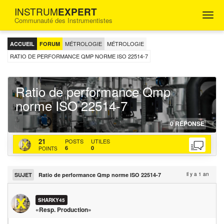
INSTRUM
EXPERT
Togg
Communauté des Instrumentistes
navig
FORUM
D'ENTRAIDE
MÉTROLOGIE
MÉTROLOGIE
ACCUEIL
FORUM
POUR
LES
RATIO DE PERFORMANCE QMP NORME ISO 22514-7
INGÉNIEURS
INSTRUMENTISTES
Ratio de performance Qmp
norme ISO 22514-7
01-
http
http
0
RÉPONSE
05-
topi
bac
SHARKY45
21
POSTS
UTILES
202
de-
actu
6
0
POINTS
per
qmp
nor
il y a 1 an
SUJET
Ratio de performance Qmp norme ISO 22514-7
iso-
225
SHARKY45
7
«Resp. Production»