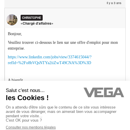
il y a 3 ans
ile-
de-
fran
CHRISTOPHE
«Chargé d'affaires»
Bonjour,
Veuillez trouver ci-dessous le lien sur une offre d'emploi pour mon
entreprise.
https://www.linkedin.com/jobs/view/3374615044/?
refId=%2Fo8bVQsNTYa2iiZwT49CNA%3D%3D
A bientôt.
Cordialement
Christophe
https://www.actemium.fr/entreprise/actemium-paris-process-
instrumentation/