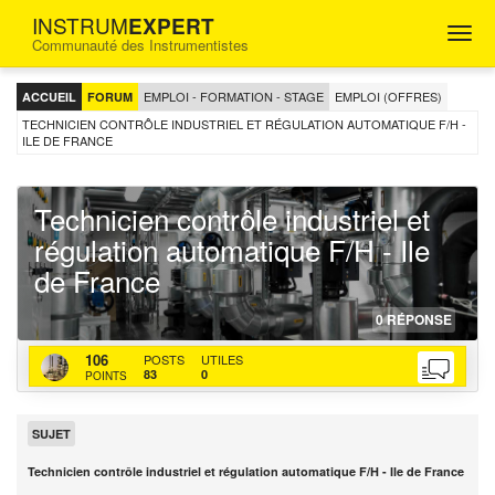
INSTRUM
EXPERT
Togg
Communauté des Instrumentistes
navig
FORUM
D'ENTRAIDE
EMPLOI - FORMATION - STAGE
EMPLOI (OFFRES)
ACCUEIL
FORUM
POUR
LES
TECHNICIEN CONTRÔLE INDUSTRIEL ET RÉGULATION AUTOMATIQUE F/H -
ILE DE FRANCE
INGÉNIEURS
INSTRUMENTISTES
Technicien contrôle industriel et
régulation automatique F/H - Ile
de France
28-
http
http
0
RÉPONSE
11-
topi
bac
CHRISTOPHE
106
202
cont
actu
POSTS
UTILES
83
0
POINTS
indu
et-
regu
SUJET
aut
f-
Technicien contrôle industriel et régulation automatique F/H - Ile de France
h-