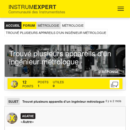
INSTRUM
EXPERT
Togg
Communauté des Instrumentistes
navig
FORUM
D'ENTRAIDE
MÉTROLOGIE
MÉTROLOGIE
ACCUEIL
FORUM
POUR
LES
TROUVÉ PLUSIEURS APPAREILS D'UN INGÉNIEUR MÉTROLOGUE
INGÉNIEURS
INSTRUMENTISTES
Trouvé plusieurs appareils d'un
ingénieur métrologue
31-
http
http
0
RÉPONSE
05-
topi
bac
AGATHE
12
POSTS
UTILES
202
plus
actu
1
0
POINTS
appa
d-
un-
il y a 2 mois
SUJET
Trouvé plusieurs appareils d'un ingénieur métrologue
inge
met
AGATHE
«Autre»