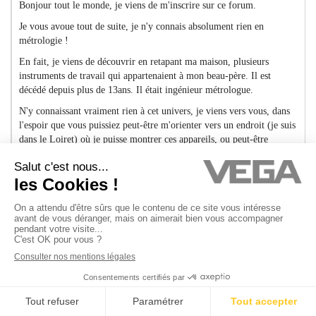
Bonjour tout le monde, je viens de m'inscrire sur ce forum.
Je vous avoue tout de suite, je n'y connais absolument rien en
métrologie !
En fait, je viens de découvrir en retapant ma maison, plusieurs
instruments de travail qui appartenaient à mon beau-père. Il est
décédé depuis plus de 13ans. Il était ingénieur métrologue.
N'y connaissant vraiment rien à cet univers, je viens vers vous, dans
l'espoir que vous puissiez peut-être m'orienter vers un endroit (je suis
dans le Loiret) où je puisse montrer ces appareils, ou peut-être
m'aiguiller sur le site pour que je puisse en donner ou en vendre !
Qui sait, des gens pourraient être intéressés ? Je ne sais pas si ça se
fait ici non plus.
Enfin bref, vous l'avez compris, je suis dans le flou !
Merci d'avance