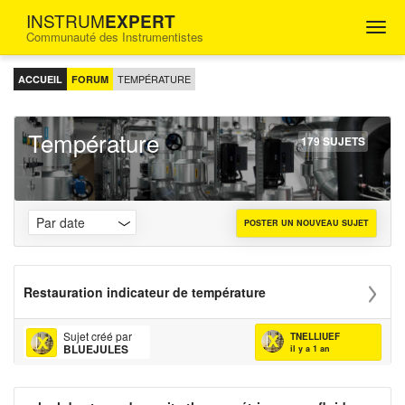
INSTRUM
EXPERT
Togg
Communauté des Instrumentistes
navig
FORUM
D'ENTRAIDE
TEMPÉRATURE
ACCUEIL
FORUM
POUR
LES
INGÉNIEURS
Température
INSTRUMENTISTES
179 SUJETS
POSTER UN NOUVEAU SUJET
Restauration indicateur de température
Sujet créé par
TNELLIUEF
BLUEJULES
il y a 1 an