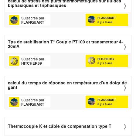
calcul de stress des puits thermométriques sur fluides
biphasiques et triphasiques
Sujet créé par
FLANQUART
FLANQUART
il y a 3 ans
Tps de stabilisation T° Couple PT100 et transmetteur 4-
20mA
Sujet créé par
HITCHER69
HITCHER69
il y a 4 ans
calcul du temps de réponse en température d'un doigt de
gant
Sujet créé par
FLANQUART
FLANQUART
il y a 5 ans
Thermocouple K et câble de compensation type T