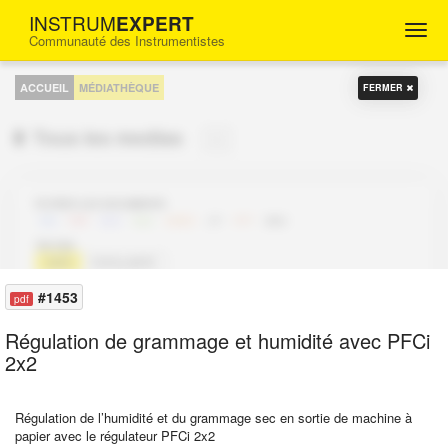
INSTRUM
EXPERT
Togg
Communauté des Instrumentistes
navig
FORUM
D'ENTRAIDE
ACCUEIL
MÉDIATHÈQUE
FERMER
POUR
LES
INGÉNIEURS
Tous les medias
96
INSTRUMENTISTES
FILTRER LES DOCUMENTS
IMG
PDF
DOC
XLS
VIDÉO
ZIP
PPT
DAO
TRI PAR
DATE
POPULARITÉ
#1453
pdf
Régulation de grammage et humidité avec PFCi
2x2
FLANQUART
FLANQUART
12/04/2025
13/02/2025
Régulation de l’humidité et du grammage sec en sortie de machine à
papier avec le régulateur PFCi 2x2