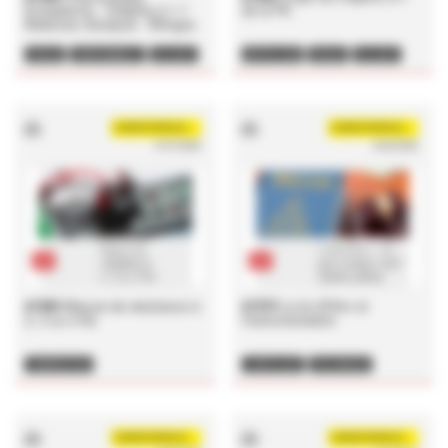
Européenne - Chapitre 2.1.7
de la PE
Balances d'analyse - Bilingue
PESAGE
PESÉE MINIMALE
BALANCE
MÉTROLOGIE
PESAGE
BALANCE
RÉGLEMENTATION
CONTRÔLE
PESÉE MINIMALE
CHRISTOPHE.BOUBAY
CHRISTOPHE.BOUBAY
07/07/2020
18/02/2020
pdf
pdf
#1384
Mesure de résistance à
#1373
La loi d'Ohm et
2, 3 ou 4 fils
l'instrumentation
TEMPÉRATURE
LIVRE BLANC
ETALONNAGE
INSTRUMENTATION
METROLOGIE
CHRISTOPHE.BOUBAY
CHRISTOPHE.BOUBAY