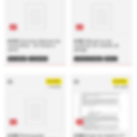
pdf
pdf
#1419
Comment étalonner les
#1401
Manuel sur les
manomètres - 20 choses à
systèmes de modules de
savoir
pesage
ETALONNAGE
CALIBRATION
CAPTEUR DE PESAGE
MODULE
MANOMETRE
INSTALLATION
DLOUVEL
DLOUVEL
11/05/2021
09/10/2020
pdf
pdf
#1399
Pharmacopée
#1392
Projet de chapitre 217