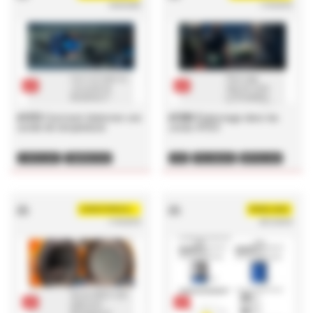
18/02/2020
17/04/2019
pdf
pdf
#1372
Comment étalonner une
#1350
Etalonnage dans les
sonde de température
zones ATEX
LIVRE BLANC
TEMPÉRATURE
ATEX
ÉTALONNAGE
MÉTROLOGIE
ETALONNAGE
CHRISTOPHE.BOUBAY
WENDLINGC
17/04/2019
06/12/2018
pdf
pdf