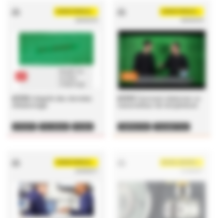
CHRISTOPHE.BOUBAY
CHRISTOPHE.BOUBAY
28/09/2018
28/09/2018
pdf
video
#1316
Intégrité des données
#1315
Comment étalonner un
d'étalonnage
transmetteur de température
INTÉGRITÉ
ETALONNAGE
PHARMA
TEMPÉRATURE
TRANSMETTEUR
FDA
21CFR
ETALONNAGE
CHRISTOPHE.BOUBAY
SOVAN_MARKETING VEGA
23/09/2017
21/09/2017