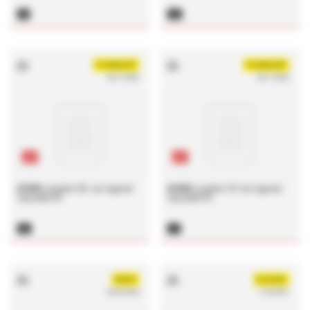
FE
TW
FLANQUART
FLANQUART
29/11/2024
29/11/2024
pdf
pdf
#1444
module SIL du logiciel
#1443
module CV du logiciel
CALINSTR
CALINSTR
SIL
CV
DEGUY
DLOUVEL
09/03/2022
11/05/2021