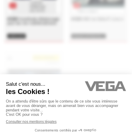
pdf
pdf
#1224
Incertitude d'étalonnage
#1223
ABC du Delta-P, Livre 4
pour les non mathématiciens
LIVRE BLANC
PRESSION DIFFÉRENTIELLE
CAPTEUR DE PRESSION DP
CUVES SOUS PRESSION
PRESSION
LIVRE BLANC
LIVRET ABC
NADIA_MARKETING INDUSTRIE
NADIA_MARKETING INDUSTRIE
COLLECTION PRESSION
11/08/2017
11/08/2017
video
video
#1222
Le fonctionnement d'une
#1221
Ingénieure et
centrale biomasse
Techniciens de Maintenance
EDF
CENTRALE BIOMASSE
EDF
FORMATION
ORIENTATION