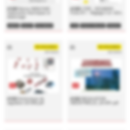
#1349
Norme AMS2750E :
#1329
LTDR - VEGABAR -
traitements thermiques et
Fiche N°1 - Réglage 0 et 100%
étalonnage
AMS2750
NADCAP
ÉTALONNAGE
LTDR
FICHE DU RÉGLEUR
VEGABAR
MÉTROLOGIE
PRESSION
RÉGLAGES
RÉGLAGE
TRAITEMENT THERMIQUE
PLAGE DE MESURE
AÉRONAUTIQUE
ING BOUASSIDA
ING BOUASSIDA
29/10/2018
28/10/2018
pdf
pdf
#1323
Actionneurs de
#1322
REGULATION
régulation 2010R2.pdf
INDUSTRIELLE_2010R1.pdf