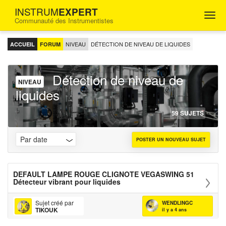
INSTRUM
EXPERT
Togg
Communauté des Instrumentistes
navig
FORUM
D'ENTRAIDE
NIVEAU
DÉTECTION DE NIVEAU DE LIQUIDES
ACCUEIL
FORUM
POUR
LES
INGÉNIEURS
Détection de niveau de
INSTRUMENTISTES
NIVEAU
liquides
59 SUJETS
POSTER UN NOUVEAU SUJET
DEFAULT LAMPE ROUGE CLIGNOTE VEGASWING 51
Détecteur vibrant pour liquides
Sujet créé par
WENDLINGC
TIKOUK
il y a 4 ans