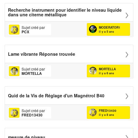
Recherche instrument pour identifier le niveau liquide
dans une citerne métallique
Sujet créé par
MODERATOR1
PCX
il y a 5 ans
Lame vibrante Réponse trouvée
Sujet créé par
MORTELLA
MORTELLA
il y a 6 ans
Quid de la Vis de Réglage d'un Magnétrol B40
Sujet créé par
FRED13430
FRED13430
il y a 8 ans
mesure de niveau