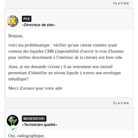
il y a 5 ans
une
cite
meta
PCX
«Directeur de site»
Bonjour,
voici ma problématique : vérifier qu'une citerne routière ayant
contenu des liquides CMR (impossibilité d'ouvrir le trou d'homme
pour vérifier directement à l'intérieur de la citerne) soit bien vide.
Ainsi, je me demande s'existe t il un instrument non intrusif
permettant d'identifier un niveau liquide à travers une enveloppe
métallique?
Merci d'avance pour votre aide
il y a 5 ans
MODERATOR1
«Technicien qualité»
Oui, radiographique,