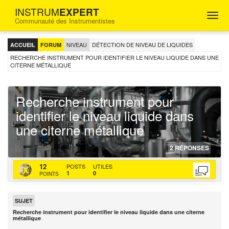
INSTRUM
EXPERT
Togg
Communauté des Instrumentistes
navig
FORUM
D'ENTRAIDE
NIVEAU
DÉTECTION DE NIVEAU DE LIQUIDES
ACCUEIL
FORUM
POUR
LES
RECHERCHE INSTRUMENT POUR IDENTIFIER LE NIVEAU LIQUIDE DANS UNE
CITERNE MÉTALLIQUE
INGÉNIEURS
INSTRUMENTISTES
Recherche instrument pour
identifier le niveau liquide dans
une citerne métallique
20-
http
http
2
RÉPONSES
01-
topi
bac
PCX
12
202
inst
actu
POSTS
UTILES
1
0
POINTS
pour
ident
le-
SUJET
nive
Recherche instrument pour identifier le niveau liquide dans une citerne
liqu
métallique
dan