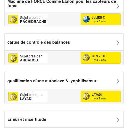
Machine de FORCE Comme Etalon pour les capteurs de
force
Sujet créé par
JULIEN T.
RACHIDRACHID
il y a 3 ans
cartes de contrôle des balances
Sujet créé par
BEN.VETO
ARBAHOU
il y a 3 ans
qualification d'une autoclave & lyophilisateur
Sujet créé par
LAYADI
LAYADI
il y a 3 ans
Erreur et incertitude