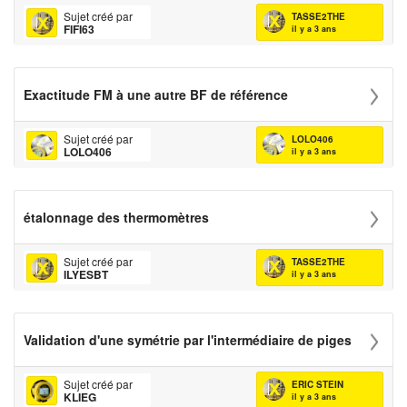
Sujet créé par
TASSE2THE
FIFI63
il y a 3 ans
Exactitude FM à une autre BF de référence
Sujet créé par
LOLO406
LOLO406
il y a 3 ans
étalonnage des thermomètres
Sujet créé par
TASSE2THE
ILYESBT
il y a 3 ans
Validation d'une symétrie par l'intermédiaire de piges
Sujet créé par
ERIC STEIN
KLIEG
il y a 3 ans