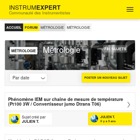
INSTRUM
EXPERT
Togg
Communauté des Instrumentistes
navig
FORUM
D'ENTRAIDE
MÉTROLOGIE
MÉTROLOGIE
ACCUEIL
FORUM
POUR
LES
INGÉNIEURS
Métrologie
INSTRUMENTISTES
735 SUJETS
MÉTROLOGIE
POSTER UN NOUVEAU SUJET
Phénomène IEM sur chaîne de mesure de température
(Pt100 3W / Convertisseur jumo Dtrans T06)
Sujet créé par
JULIEN T.
JULIEN T.
il y a 3 ans