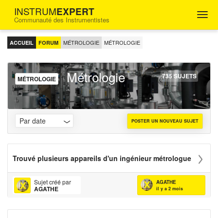
INSTRUM
EXPERT
Togg
Communauté des Instrumentistes
navig
FORUM
D'ENTRAIDE
MÉTROLOGIE
MÉTROLOGIE
ACCUEIL
FORUM
POUR
LES
INGÉNIEURS
Métrologie
INSTRUMENTISTES
735 SUJETS
MÉTROLOGIE
POSTER UN NOUVEAU SUJET
Trouvé plusieurs appareils d'un ingénieur métrologue
Sujet créé par
AGATHE
AGATHE
il y a 2 mois